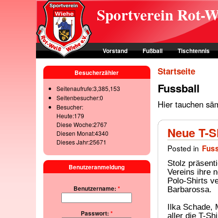
Skip to main content
Sportverein Rot-W
Vorstand
Fußball
Tischtennis
Startseite
Besucherzähler
Fussball
Seitenaufrufe:3,385,153
Seitenbesucher:0
Hier tauchen säm
Besucher:
Heute:179
Diese Woche:2767
Neue T-S
Diesen Monat:4340
Dieses Jahr:25671
Posted in
Fuss
Stolz präsent
Benutzeranmeldung
Vereins ihre n
Polo-Shirts v
Benutzername:
*
Barbarossa.
Ilka Schade, 
Passwort:
*
aller die T-S