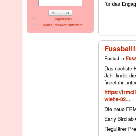
für das Enga
Registrieren
Neues Passwort anfordern
Fussball
Posted in
Fuss
Das nächste H
Jahr findet di
findet ihr unte
https://frmc
wiehe-02...
Die neue FRMC
Early Bird ab
Regulärer Pre